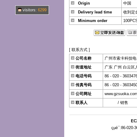
Origin
中国
visitors:
6299
Delivery lead time
收到定
Minimum order
100PC
[ 联系方式 ]
公司名称
广州市索卡科技电
街道地址
广东 广州 白云区人
电话号码
86 - 020 - 360347
传真号码
86 - 020 - 360345
公司网址
www.gzsuoka.co
联系人
曹艳婷
/ 销售
EC
çµè¯:86-020-