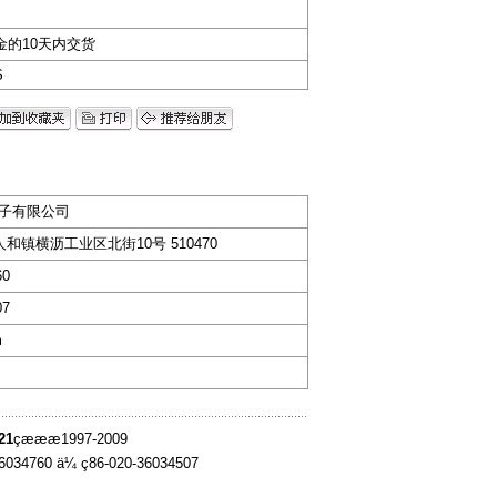
金的10天内交货
S
子有限公司
和镇横沥工业区北街10号 510470
60
07
m
21
çæææ1997-2009
36034760 ä¼ ç86-020-36034507